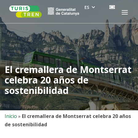
Skip
ES
COMPRA
Home
Menu
to
BITLLET
content
El cremallera de Montserrat
celebra 20 años de
sostenibilidad
Inicio
»
El cremallera de Montserrat celebra 20 años
de sostenibilidad