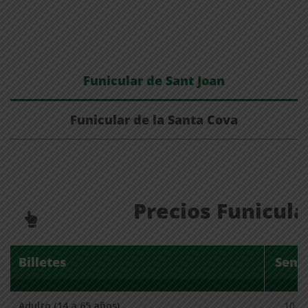
Funicular de Sant Joan
Funicular de la Santa Cova
Precios Funicula
Billetes
Senci
Adulto (14 a 65 años)
10.70