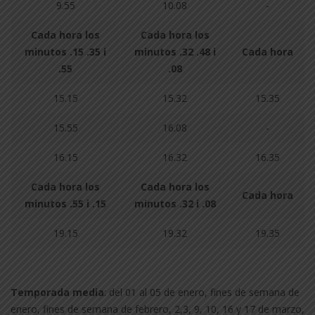
9.55
10.08
-
Cada hora los
Cada hora los
minutos .15 .35 i
minutos .32 .48 i
Cada hora
.55
.08
15.15
15.32
15.35
15.55
16.08
-
16.15
16.32
16.35
Cada hora los
Cada hora los
Cada hora
minutos .55 i .15
minutos .32 i .08
19.15
19.32
19.35
Temporada media
: del 01 al 05 de enero, fines de semana de
enero, fines de semana de febrero, 2,3, 9, 10, 16 y 17 de marzo,