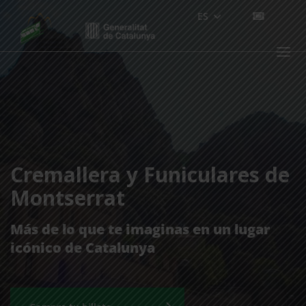
Skip
ES
COMPR
to
BITLLE
content
Menu
Cremallera y Funiculares de
Montserrat
Más de lo que te imaginas en un lugar
icónico de Catalunya