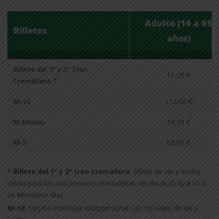
Adulto (14 a 65
Billetes
años)
Billete del 1º y 2º Tren
11,20 €
Cremallera *
M-10
112,00 €
M-Museu
18,70 €
M-5
63,00 €
*
Billete del 1º y 2º tren Cremallera
: Billete de ida y vuelta
válido para los dos primeros cremalleras del día (8.35 hy 8.55 h
de Monistrol Vila).
M-10
: Tarjeta multiviaje multipersonal con 10 viajes de ida y