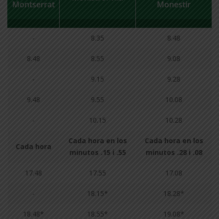
Montserrat
Monestir
-
8.35
8.48
8.48
8.55
9.08
-
9.15
9.28
9.48
9.55
10.08
-
10.15
10.28
Cada hora en los
Cada hora en los
Cada hora
minutos .15 i .55
minutos .28 i .08
17.48
17.55
17.08
-
18.15*
18.28*
18.48*
18.55*
19.08*