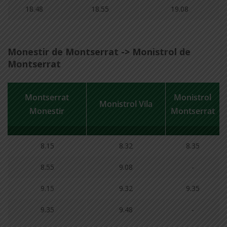
18.48
18.55
19.08
Monestir de Montserrat -> Monistrol de
Montserrat
Montserrat
Monistrol
Monistrol Vila
Monestir
Montserrat
8.15
8.32
8.35
8.55
9.08
-
9.15
9.32
9.35
9.35
9.48
-