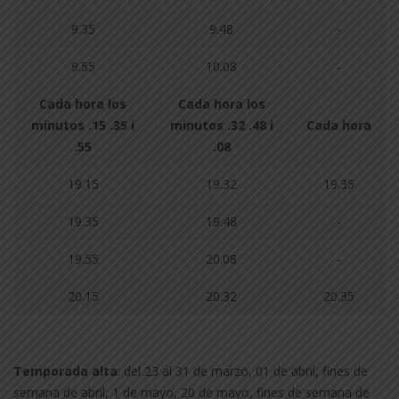
9.35
9.48
-
9.55
10.08
-
Cada hora los
Cada hora los
minutos .15 .35 i
minutos .32 .48 i
Cada hora
.55
.08
19.15
19.32
19.35
19.35
19.48
-
19.55
20.08
-
20.15
20.32
20.35
Temporada alta
: del 23 al 31 de marzo, 01 de abril, fines de
semana de abril, 1 de mayo, 20 de mayo, fines de semana de