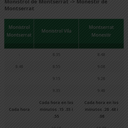
Monistrol de Montserrat -> Monestir de
Montserrat
Monistrol
Montserrat
Monistrol Vila
Montserrat
Monestir
-
8.35
8.48
8.48
8.55
9.08
-
9.15
9.28
-
9.35
9.48
Cada hora en los
Cada hora en los
Cada hora
minutos .15 .35 i
minutos .28 .48 i
.55
.08