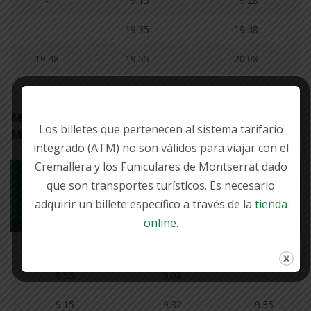
-
19.15
19.28
-
19.35
19.48
19.48
19.55
20.08
Monestir de Montserrat -> Monistrol de
Los billetes que pertenecen al sistema tarifario
Montserrat
integrado (ATM) no son válidos para viajar con el
Cremallera y los Funiculares de Montserrat dado
Montserrat
Monistrol
que son transportes turísticos. Es necesario
Monistrol Vila
Monestir
Montserrat
adquirir un billete específico a través de la
tienda
online
.
8.15
8.32
8.35
8.55
9.08
-
9.15
9.32
9.35