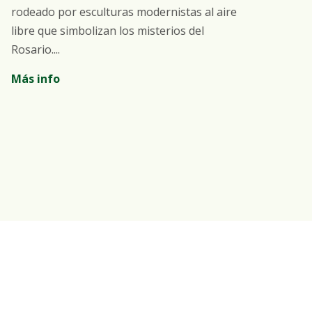
rodeado por esculturas modernistas al aire
Un 
libre que simbolizan los misterios del
de 
Rosario....
la 
Más info
Más