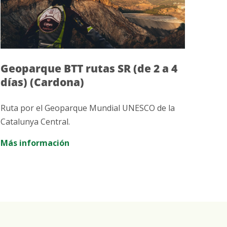
Geoparque BTT rutas SR (de 2 a 4
Rut
días) (Cardona)
(Sa
Ruta por el Geoparque Mundial UNESCO de la
Un re
Catalunya Central.
Más 
Más información