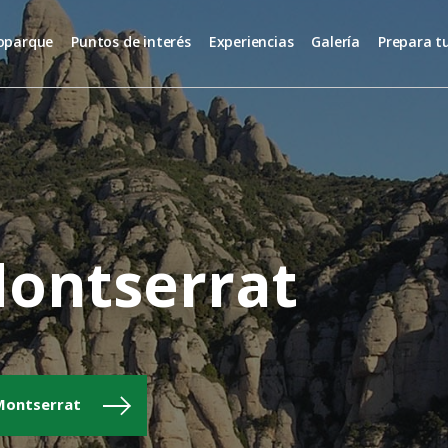
oparque
Puntos de interés
Experiencias
Galería
Prepara tu
Montserrat
 Montserrat