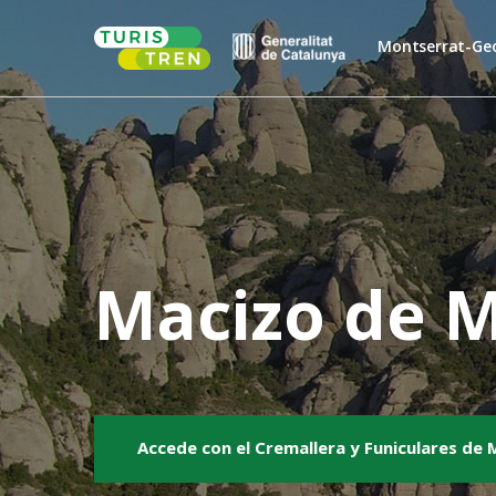
Skip
Home
to
Montserrat-Ge
content
Macizo de 
Accede con el Cremallera y Funiculares de