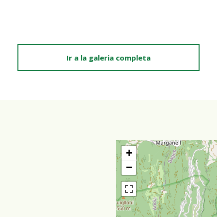
Ir a la galeria completa
+
−