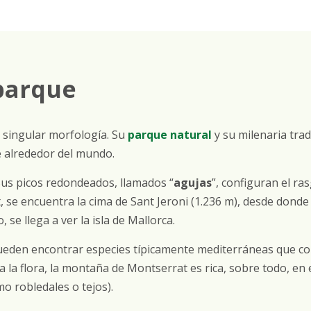
parque
 singular morfología. Su
parque natural
y su milenaria trad
e alrededor del mundo.
Sus picos redondeados, llamados “
agujas
”, configuran el ra
, se encuentra la cima de Sant Jeroni (1.236 m), desde don
, se llega a ver la isla de Mallorca.
ueden encontrar especies típicamente mediterráneas que conv
 la flora, la montaña de Montserrat es rica, sobre todo, en
o robledales o tejos).