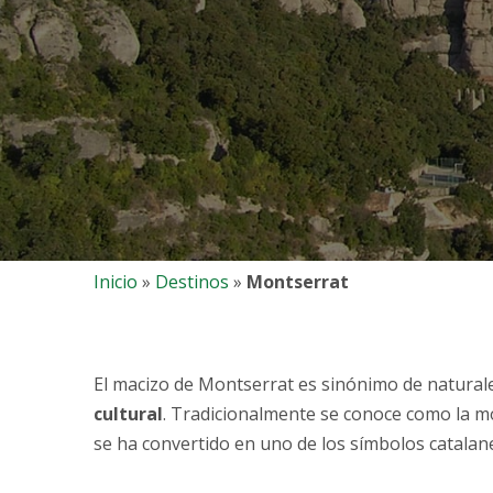
Inicio
»
Destinos
»
Montserrat
El macizo de Montserrat es sinónimo de naturalez
cultural
. Tradicionalmente se conoce como la mo
se ha convertido en uno de los símbolos catalan