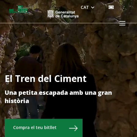
Skip
CAT
COMPRA
to
BITLLETS
content
Menu
El Tren del Ciment
Una petita escapada amb una gran
història
Compra el teu bitllet