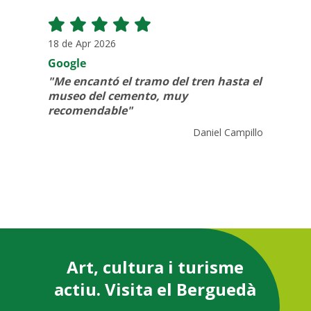
18 de Apr 2026
18 
Google
Go
Me encantó el tramo del tren hasta el
P
museo del cemento, muy
am
recomendable
pe
ban
na
Daniel Campillo
li
Art, cultura i turisme
actiu. Visita el Berguedà