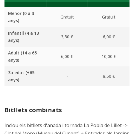
Menor (0 a 3
Gratuït
Gratuït
anys)
Infantil (4 a 13
3,50 €
6,00 €
anys)
Adult (14 a 65
6,00 €
10,00 €
anys)
3a edat (+65
-
8,50 €
anys)
Bitllets combinats
Inclou els bitllets d'anada i tornada La Pobla de Lillet ->
Clot del Moro (Museu del Ciment) + Entrades als Jardins