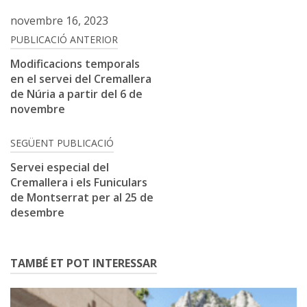
novembre 16, 2023
Navegació
PUBLICACIÓ ANTERIOR
d'entrades
Modificacions temporals
en el servei del Cremallera
de Núria a partir del 6 de
novembre
SEGÜENT PUBLICACIÓ
Servei especial del
Cremallera i els Funiculars
de Montserrat per al 25 de
desembre
TAMBÉ ET POT INTERESSAR