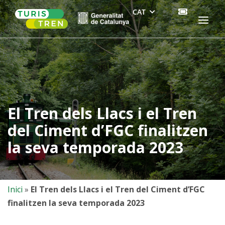
Skip
CAT
COMPRA
Home
Menu
to
BITLLET
content
El Tren dels Llacs i el Tren
del Ciment d’FGC finalitzen
la seva temporada 2023
Inici
»
El Tren dels Llacs i el Tren del Ciment d’FGC
finalitzen la seva temporada 2023