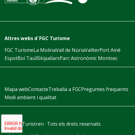
Altres webs d´FGC Turisme
FGC Turisme
La Molina
Vall de Núria
Vallter
Port Ainé
Espot
Boí Taüll
Skipallars
Parc Astronòmic Montsec
Mapa web
Contacte
Treballa a FGC
Preguntes freqüents
Medi ambient i qualitat
2026 © Turistren · Tots els drets reservats