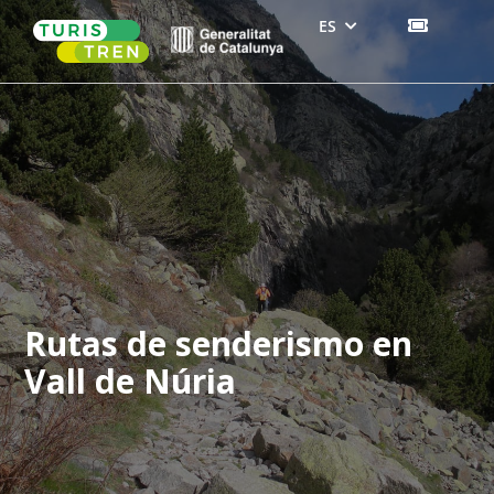
Skip
ES
COMP
to
BITLL
content
Rutas de senderismo en
Vall de Núria